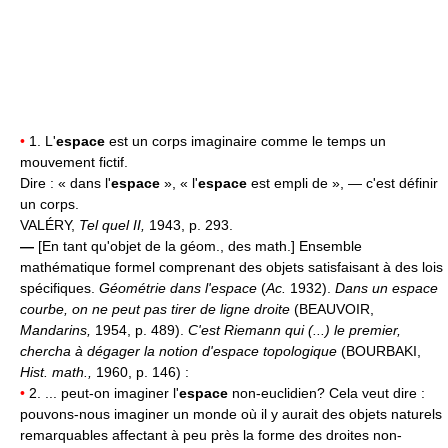
•
1. L'
espace
est un corps imaginaire comme le temps un
mouvement fictif.
Dire : « dans l'
espace
», « l'
espace
est empli de », — c'est définir
un corps.
VALÉRY,
Tel quel II,
1943, p. 293.
—
[En tant qu'objet de la géom., des math.] Ensemble
mathématique formel comprenant des objets satisfaisant à des lois
spécifiques.
Géométrie dans l'espace
(
Ac.
1932).
Dans un espace
courbe, on ne peut pas tirer de ligne droite
(BEAUVOIR,
Mandarins,
1954, p. 489).
C'est Riemann qui (...) le premier,
chercha à dégager la notion d'espace topologique
(BOURBAKI,
Hist. math.,
1960, p. 146) :
•
2. ... peut-on imaginer l'
espace
non-euclidien? Cela veut dire :
pouvons-nous imaginer un monde où il y aurait des objets naturels
remarquables affectant à peu près la forme des droites non-