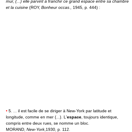
mur, (...) elle parvint à franchir ce grand espace entre sa chambre
et la cuisine
(ROY,
Bonheur occas.,
1945, p. 444) :
•
5. ... il est facile de se diriger à New-York par latitude et
longitude, comme en mer (...). L'
espace
, toujours identique,
compris entre deux rues, se nomme un bloc.
MORAND,
New-York
,1930, p. 112.