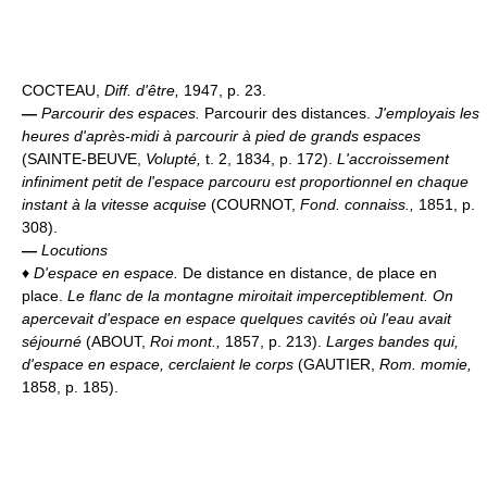
COCTEAU,
Diff. d'être,
1947, p. 23.
—
Parcourir des espaces.
Parcourir des distances.
J'employais les
heures d'après-midi à parcourir à pied de grands espaces
(SAINTE-BEUVE,
Volupté,
t. 2, 1834, p. 172).
L'accroissement
infiniment petit de l'espace parcouru est proportionnel en chaque
instant à la vitesse acquise
(COURNOT,
Fond. connaiss.,
1851, p.
308).
—
Locutions
♦
D'espace en espace.
De distance en distance, de place en
place.
Le flanc de la montagne miroitait imperceptiblement. On
apercevait d'espace en espace quelques cavités où l'eau avait
séjourné
(ABOUT,
Roi mont.,
1857, p. 213).
Larges bandes qui,
d'espace en espace, cerclaient le corps
(GAUTIER,
Rom. momie,
1858, p. 185).