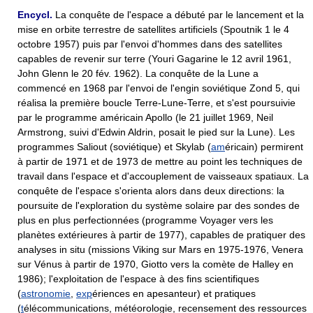
Encycl.
La conquête de l'espace a débuté par le lancement et la
mise en orbite terrestre de satellites artificiels (Spoutnik 1 le 4
octobre 1957) puis par l'envoi d'hommes dans des satellites
capables de revenir sur terre (Youri Gagarine le 12 avril 1961,
John Glenn le 20 fév. 1962). La conquête de la Lune a
commencé en 1968 par l'envoi de l'engin soviétique Zond 5, qui
réalisa la première boucle Terre-Lune-Terre, et s'est poursuivie
par le programme américain Apollo (le 21 juillet 1969, Neil
Armstrong, suivi d'Edwin Aldrin, posait le pied sur la Lune). Les
programmes Saliout (soviétique) et Skylab (
am
éricain) permirent
à partir de 1971 et de 1973 de mettre au point les techniques de
travail dans l'espace et d'accouplement de vaisseaux spatiaux. La
conquête de l'espace s'orienta alors dans deux directions: la
poursuite de l'exploration du système solaire par des sondes de
plus en plus perfectionnées (programme Voyager vers les
planètes extérieures à partir de 1977), capables de pratiquer des
analyses in situ (missions Viking sur Mars en 1975-1976, Venera
sur Vénus à partir de 1970, Giotto vers la comète de Halley en
1986); l'exploitation de l'espace à des fins scientifiques
(
astronomie
,
exp
ériences en apesanteur) et pratiques
(
t
élécommunications, météorologie, recensement des ressources