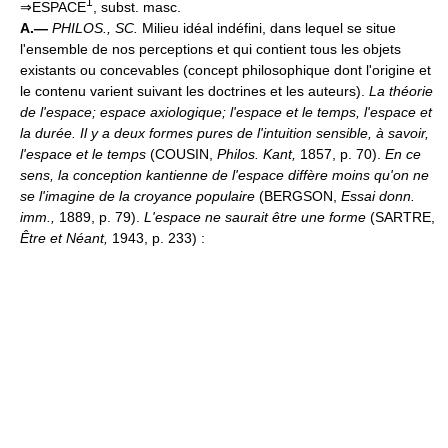
1
⇒ESPACE
, subst. masc.
A.—
PHILOS., SC.
Milieu idéal indéfini, dans lequel se situe
l'ensemble de nos perceptions et qui contient tous les objets
existants ou concevables (concept philosophique dont l'origine et
le contenu varient suivant les doctrines et les auteurs).
La théorie
de l'espace; espace axiologique; l'espace et le temps, l'espace et
la durée.
Il y a deux formes pures de l'intuition sensible, à savoir,
l'espace et le temps
(COUSIN,
Philos. Kant,
1857, p. 70).
En ce
sens, la conception kantienne de l'espace diffère moins qu'on ne
se l'imagine de la croyance populaire
(BERGSON,
Essai donn.
imm.,
1889, p. 79).
L'espace ne saurait être une forme
(SARTRE,
Être et Néant,
1943, p. 233) :