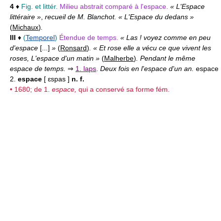
4
♦
Fig. et littér.
Milieu abstrait comparé à l'espace.
« L'Espace
littéraire »
,
recueil de M. Blanchot. « L'Espace du dedans »
(
Michaux
)
.
III
♦
(
Temporel
)
Étendue de temps.
« Las ! voyez comme en peu
d'espace
[...]
»
(
Ronsard
)
. « Et rose elle a vécu ce que vivent les
roses, L'espace d'un matin »
(
Malherbe
)
. Pendant le même
espace de temps.
⇒
1. laps
.
Deux fois en l'espace d'un an.
espace
2.
espace
[ ɛspas ]
n. f.
• 1680; de 1.
espace,
qui a conservé sa forme fém.