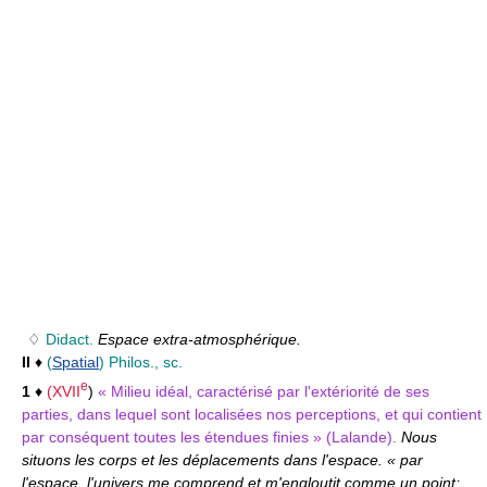
♢
Didact.
Espace extra-atmosphérique.
II
♦
(
Spatial
)
Philos., sc.
e
1
♦
(
XVII
)
« Milieu idéal, caractérisé par l'extériorité de ses
parties, dans lequel sont localisées nos perceptions, et qui contient
par conséquent toutes les étendues finies » (Lalande).
Nous
situons les corps et les déplacements dans l'espace. « par
l'espace, l'univers me comprend et m'engloutit comme un point;