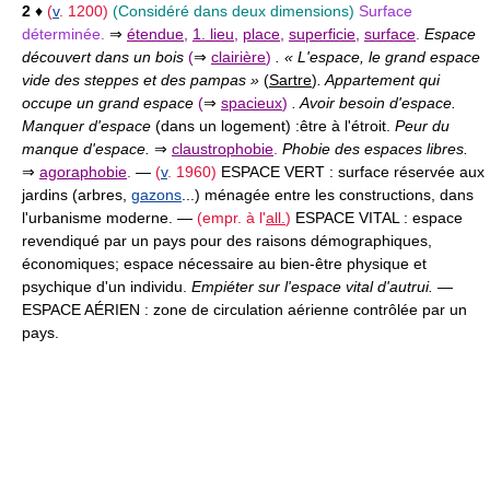
2
♦
(
v
. 1200)
(Considéré dans deux dimensions)
Surface
déterminée.
⇒
étendue
,
1. lieu
,
place
,
superficie
,
surface
.
Espace
découvert dans un bois
(
⇒
clairière
)
. « L'espace, le grand espace
vide des steppes et des pampas »
(
Sartre
)
. Appartement qui
occupe un grand espace
(
⇒
spacieux
)
. Avoir besoin d'espace.
Manquer d'espace
(dans un logement) :
être à l'étroit.
Peur du
manque d'espace.
⇒
claustrophobie
.
Phobie des espaces libres.
⇒
agoraphobie
.
—
(
v
. 1960)
ESPACE VERT :
surface réservée aux
jardins (arbres,
gazons
...) ménagée entre les constructions, dans
l'urbanisme moderne. —
(empr. à l'
all.
)
ESPACE VITAL :
espace
revendiqué par un pays pour des raisons démographiques,
économiques; espace nécessaire au bien-être physique et
psychique d'un individu.
Empiéter sur l'espace vital d'autrui.
—
ESPACE AÉRIEN :
zone de circulation aérienne contrôlée par un
pays.