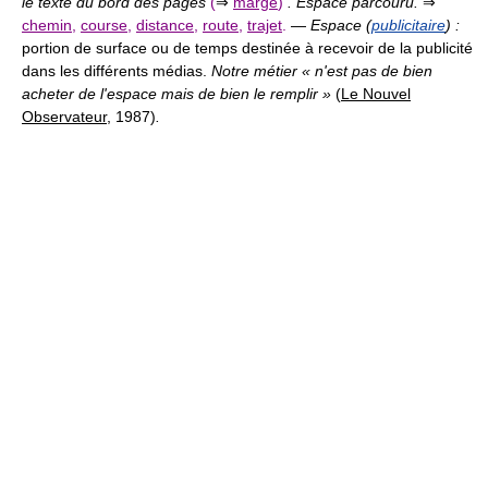
le texte du bord des pages
(
⇒
marge
)
. Espace parcouru.
⇒
chemin
,
course
,
distance
,
route
,
trajet
.
—
Espace (
publicitaire
) :
portion de surface ou de temps destinée à recevoir de la publicité
dans les différents médias.
Notre métier « n'est pas de bien
acheter de l'espace mais de bien le remplir »
(
Le Nouvel
Observateur
, 1987)
.