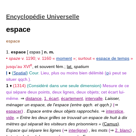
Encyclopédie Universelle
espace
espace
1.
espace
[ ɛspas ]
n. m.
•
spaze
v. 1190; v. 1160 «
moment
»; surtout «
espace de temps
»
e
jusqu'au
XVI
, et souvent fém.;
lat.
spatium
I
♦
(
Spatial
)
Cour.
Lieu, plus ou moins bien délimité (
o
ù peut se
situer qqch.).
1
♦
(1314)
(Considéré dans une seule dimension)
Mesure de ce
qui sépare deux points, deux lignes, deux objets; cet écart lui-
même.
⇒
distance
,
1. écart
,
écartement
,
intervalle
.
Laisser,
ménager un espace, de l'espace (entre qqch. et qqch.)
(
⇒
espacer
)
. Espace entre deux objets rapprochés.
⇒
interstice
,
vide
.
« Entre les deux grilles se trouvait un espace de huit à dix
mètres qui séparait les visiteurs des prisonniers »
(
Camus
)
.
Espace qui sépare les lignes
(
⇒
interligne
)
, les mots
(
⇒
2. blanc
)
,