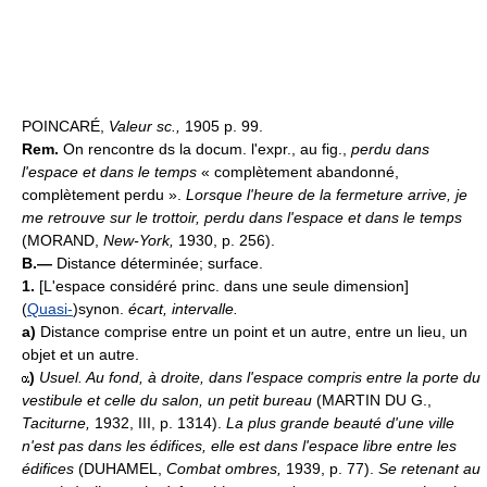
POINCARÉ,
Valeur sc.,
1905 p. 99.
Rem.
On rencontre ds la docum. l'expr., au fig.,
perdu dans
l'espace et dans le temps
« complètement abandonné,
complètement perdu ».
Lorsque l'heure de la fermeture arrive, je
me retrouve sur le trottoir, perdu dans l'espace et dans le temps
(MORAND,
New-York,
1930, p. 256).
B.—
Distance déterminée; surface.
1.
[L'espace considéré princ. dans une seule dimension]
(
Quasi-
)synon.
écart, intervalle.
a)
Distance comprise entre un point et un autre, entre un lieu, un
objet et un autre.
)
Usuel.
Au fond, à droite, dans l'espace compris entre la porte du
vestibule et celle du salon, un petit bureau
(MARTIN DU G.,
Taciturne,
1932, III, p. 1314).
La plus grande beauté d'une ville
n'est pas dans les édifices, elle est dans l'espace libre entre les
édifices
(DUHAMEL,
Combat ombres,
1939, p. 77).
Se retenant au