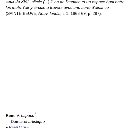
e
ceux du XVII
siècle (...) il y a de l'espace et un espace égal entre
les mots, l'air y circule à travers avec une sorte d'aisance
(SAINTE-BEUVE,
Nouv. lundis,
t. 1, 1863-69, p. 297).
2
Rem.
V.
espace
.
—
Domaine
artistique
♦
PEINTURE
: