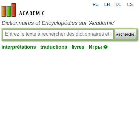
RU
EN
DE
ES
fr-academic.com
Dictionnaires et Encyclopédies sur 'Academic'
Recherche!
interprétations
traductions
livres
Игры ⚽